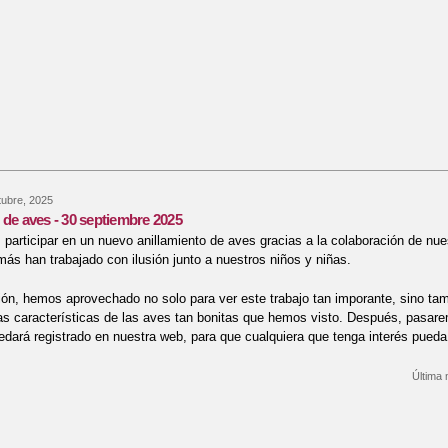
tubre, 2025
 de aves - 30 septiembre 2025
participar en un nuevo anillamiento de aves gracias a la colaboración de nues
ás han trabajado con ilusión junto a nuestros niños y niñas.
ón, hemos aprovechado no solo para ver este trabajo tan imporante, sino ta
as características de las aves tan bonitas que hemos visto. Después, pasar
uedará registrado en nuestra web, para que cualquiera que tenga interés pueda 
Última 
re Anillamiento de aves - 30 septiembre 2025