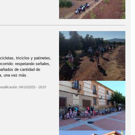
icletas, triciclos y patinetes,
ecorrido: respetando señales,
pañados de cantidad de
a, una vez más.
modificación:
04/10/2025 - 18:07