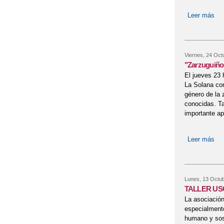
Leer más
sob
Viernes, 24 Oct
"Zarzuguiñol
El jueves 23 
La Solana con
género de la 
conocidas. Ta
importante ap
Leer más
sob
Lunes, 13 Octub
TALLER USO
La asociació
especialmente
humano y sos