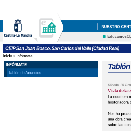
NUESTRO CEN
EducamosC
CEIP San Juan Bosco, San Carlos del Valle (Ciudad Real)
Inicio
»
Infórmate
Se encuentra usted aquí
Tablón
INFÓRMATE
Tablón de Anuncios
Sábado, 25 Oct
Visita de la
La escritora
hostoriadora 
Nos ha presen
una obra crea
sobre las cos