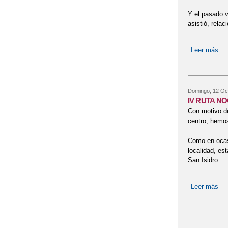
Y el pasado v
asistió, rela
Leer más
so
Domingo, 12 Oc
IV RUTA NO
Con motivo d
centro, hemos
Como en ocasi
localidad, es
San Isidro.
Leer más
so