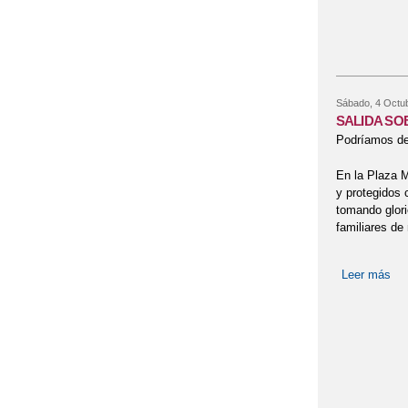
Sábado, 4 Octu
SALIDA SOB
Podríamos dec
En la Plaza Ma
y protegidos 
tomando glori
familiares de
Leer más
so