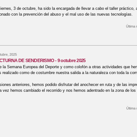
iernes, 3 de octubre, ha sido la encargada de llevar a cabo el taller práctico,
cionado con la prevención del abuso y el mal uso de las nuevas tecnologías.
Última 
bre TALLER USO RESPONSABLE DE LAS TIC - 3 octubre 2025
tubre, 2025
CTURNA DE SENDERISMO - 9 octubre 2025
e la Semana Europea del Deporte y como colofón a otras actividades que he
 realizado como de costumbre nuestra salida a la naturaleza con toda la co
ones anteriores, hemos podido disfrutar del anochecer en ruta y de las impr
ta vez hemos cambiado el recorrido y nos hemos adentrado en la zona de los 
Última 
bre IV RUTA NOCTURNA DE SENDERISMO - 9 octubre 2025