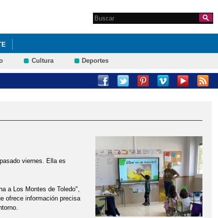
Search this site
Formulario de
búsqueda
TE
o
Cultura
Deportes
asado viernes. Ella es
cha a Los Montes de Toledo",
e ofrece información precisa
ntorno.