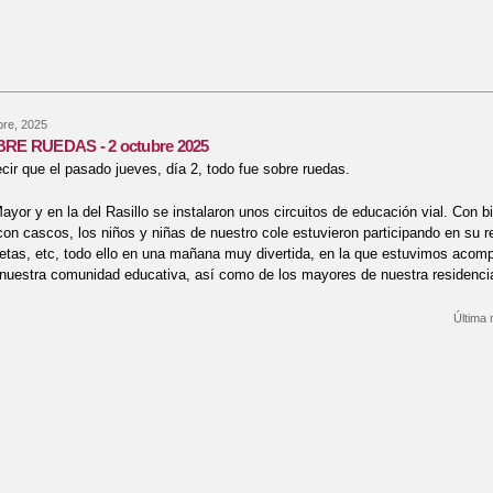
bre, 2025
RE RUEDAS - 2 octubre 2025
ir que el pasado jueves, día 2, todo fue sobre ruedas.
yor y en la del Rasillo se instalaron unos circuitos de educación vial. Con bic
con cascos, los niños y niñas de nuestro cole estuvieron participando en su r
etas, etc, todo ello en una mañana muy divertida, en la que estuvimos acom
 nuestra comunidad educativa, así como de los mayores de nuestra residenci
Última 
bre SALIDA SOBRE RUEDAS - 2 octubre 2025