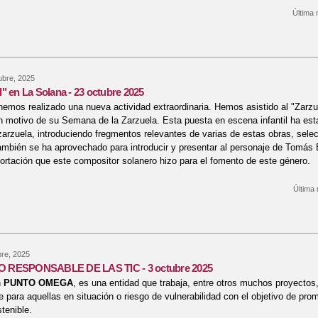
Última 
re Visita de la escritora Isabel Nieto-Márquez Fernández-Camuñas - 24 octu
ubre, 2025
" en La Solana - 23 octubre 2025
hemos realizado una nueva actividad extraordinaria. Hemos asistido al "Zarzu
 motivo de su Semana de la Zarzuela. Esta puesta en escena infantil ha esta
zarzuela, introduciendo fregmentos relevantes de varias de estas obras, sele
mbién se ha aprovechado para introducir y presentar al personaje de Tomás B
ortación que este compositor solanero hizo para el fomento de este género.
Última 
re "Zarzuguiñol" en La Solana - 23 octubre 2025
re, 2025
 RESPONSABLE DE LAS TIC - 3 octubre 2025
n
PUNTO OMEGA
, es una entidad que trabaja, entre otros muchos proyectos,
 para aquellas en situación o riesgo de vulnerabilidad con el objetivo de prom
tenible.