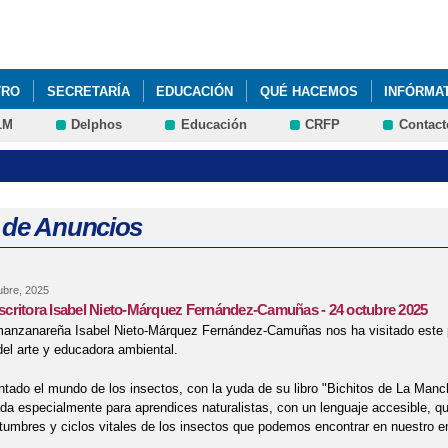
Pasar al
contenido
principal
TRO
SECRETARÍA
EDUCACIÓN
QUÉ HACEMOS
INFÓRMA
LM
Delphos
Educación
CRFP
Contact
 de Anuncios
ubre, 2025
 escritora Isabel Nieto-Márquez Fernández-Camuñas - 24 octubre 2025
 manzanareña Isabel Nieto-Márquez Fernández-Camuñas nos ha visitado este p
del arte y educadora ambiental.
tado el mundo de los insectos, con la yuda de su libro "Bichitos de La Man
da especialmente para aprendices naturalistas, con un lenguaje accesible, qu
tumbres y ciclos vitales de los insectos que podemos encontrar en nuestro e