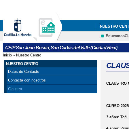
NUESTRO CEN
EducamosC
CEIP San Juan Bosco, San Carlos del Valle (Ciudad Real)
Inicio
»
Nuestro Centro
Se encuentra usted aquí
CLAUS
NUESTRO CENTRO
Datos de Contacto
Contacta con nosotros
CLAUSTRO 
Claustro
CURSO 2025
3 años:
Toñi
4 años:
Virgi