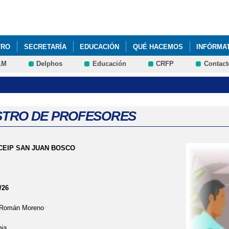
Pasar al
contenido
principal
TRO
SECRETARÍA
EDUCACIÓN
QUÉ HACEMOS
INFÓRMA
LM
Delphos
Educación
CRFP
Contact
TRO DE PROFESORES
CEIP SAN JUAN BOSCO
/26
 Román Moreno
nia