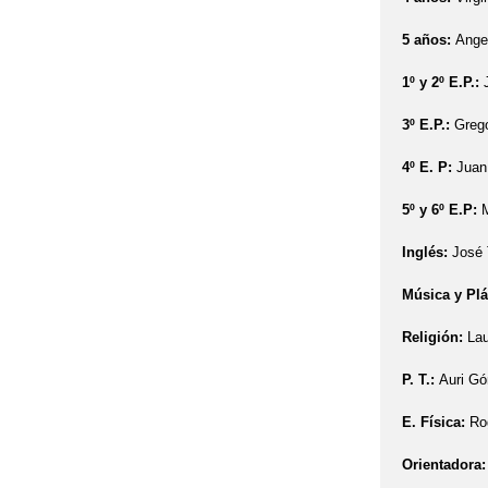
5 años:
Ange
1º y 2º E.P.:
3º E.P.:
Greg
4º E. P:
Juan
5º y 6º E.P:
Inglés:
José 
Música y Plá
Religión:
Lau
P. T.:
Auri G
E. Física:
Ro
Orientadora