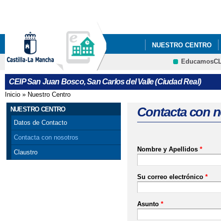
Pa
co
pri
NUESTRO CENTRO
EducamosC
Cultura
CEIP San Juan Bosco, San Carlos del Valle (Ciudad Real)
Inicio
»
Nuestro Centro
Se encuentra usted aquí
Contacta con n
NUESTRO CENTRO
Datos de Contacto
Contacta con nosotros
Nombre y Apellidos
*
Claustro
Su correo electrónico
*
Asunto
*